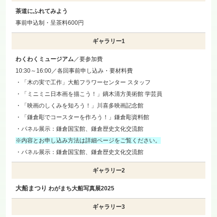
茶道にふれてみよう
事前申込制・呈茶料600円
ギャラリー1
わくわくミュージアム
／要参加費
10:30～16:00／各回事前申し込み・要材料費
・「木の実で工作」大船フラワーセンター スタッフ
・「ミニミニ日本画を描こう！」鏑木清方美術館 学芸員
・「映画のしくみを知ろう！」川喜多映画記念館
・「鎌倉彫でコースターを作ろう！」鎌倉彫資料館
・パネル展示：鎌倉国宝館、鎌倉歴史文化交流館
※内容とお申し込み方法は詳細ページをご覧ください。
・パネル展示：鎌倉国宝館、鎌倉歴史文化交流館
ギャラリー2
大船まつり
わがまち大船写真展2025
ギャラリー3