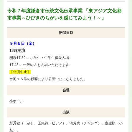
令和７年度鎌倉市伝統文化伝承事業 「東アジア文化都
市事業～ひびきのちがいを感じてみよう！～」
開催日時
９月５日（金）
18時開演
開場17:30～ 小学生・中学生優先入場
17:45～ 一般の方も入場いただけます
【公演中止】
台風１５号の影響により公演中止になりました。
会場
小ホール
出演
彭秀敏（二胡）、王銀鈴（ピアノ）、河芳恵（チャンゴ）、盧慶順（小
鼓）、