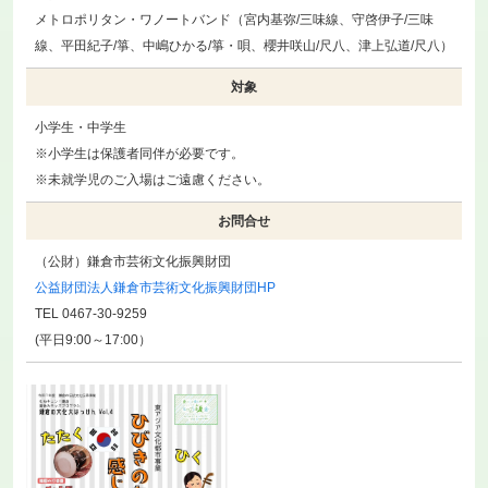
メトロポリタン・ワノートバンド（宮内基弥/三味線、守啓伊子/三味
線、平田紀子/箏、中嶋ひかる/箏・唄、櫻井咲山/尺八、津上弘道/尺八）
対象
小学生・中学生
※小学生は保護者同伴が必要です。
※未就学児のご入場はご遠慮ください。
お問合せ
（公財）鎌倉市芸術文化振興財団
公益財団法人鎌倉市芸術文化振興財団HP
TEL 0467-30-9259
(平日9:00～17:00）