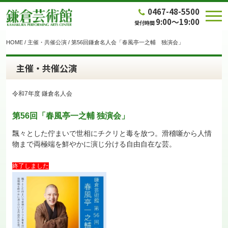
0467-48-5500
9:00～19:00
受付時間
HOME
/
主催・共催公演
/
第56回鎌倉名人会「春風亭一之輔 独演会」
主催・共催公演
令和7年度 鎌倉名人会
第56回「春風亭一之輔 独演会」
飄々とした佇まいで世相にチクリと毒を放つ。滑稽噺から人情
物まで両極端を鮮やかに演じ分ける自由自在な芸。
終了しました