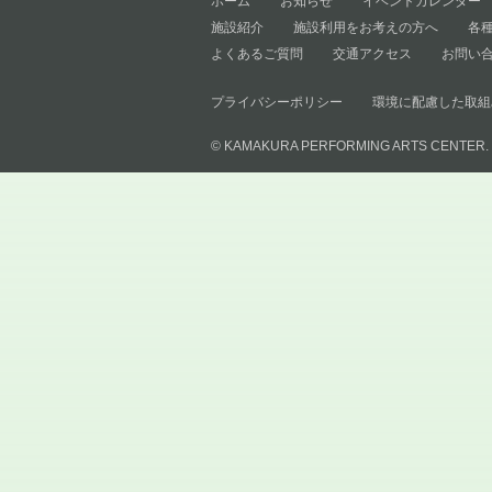
ホーム
お知らせ
イベントカレンダー
施設紹介
施設利用をお考えの方へ
各
よくあるご質問
交通アクセス
お問い
プライバシーポリシー
環境に配慮した取組
© KAMAKURA PERFORMING ARTS CENTER.