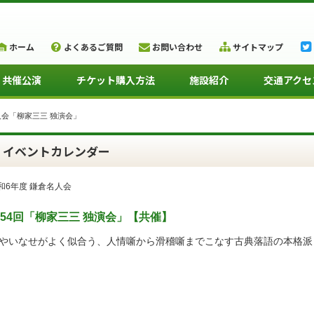
ホーム
よくあるご質問
お問い合わせ
サイトマップ
・共催公演
チケット購入方法
施設紹介
交通アクセ
人会「柳家三三 独演会」
イベントカレンダー
和6年度 鎌倉名人会
54回「柳家三三 独演会」
【共催】
やいなせがよく似合う、人情噺から滑稽噺までこなす古典落語の本格派