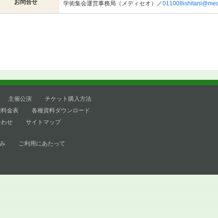
お問合せ
学術集会運営事務局（メディセオ）／
011008ishitani@me
主催公演
チケット購入方法
種料金表
各種資料ダウンロード
合わせ
サイトマップ
み
ご利用にあたって