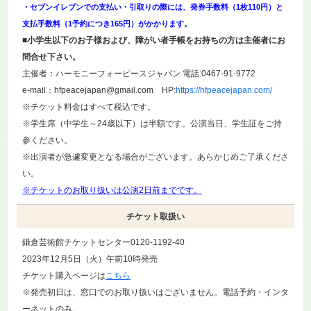
・セブンイレブンでの支払い・引取りの際には、発券手数料（1枚110円）と
支払手数料（1予約につき165円）がかかります。
■小学生以下のお子様および、障がい者手帳をお持ちの方は主催者にお
問合せ下さい。
主催者：ハーモニーフォーピースジャパン 電話:0467-91-9772
e-mail：hfpeacejapan@gmail.com HP:
https://hfpeacejapan.com/
※チケット料金はすべて税込です。
※学生席（中学生～24歳以下）は半額です。公演当日、学生証をご持
参ください。
※出演者が急遽変更となる場合がございます。あらかじめご了承くださ
い。
※チケットのお取り扱いは
公演2日前
までです。
チケット取扱い
鎌倉芸術館チケットセンター0120-1192-40
2023年12月5日（火）午前10時発売
チケット購入ページは
こちら
※発売初日は、窓口でのお取り扱いはございません。電話予約・インタ
ーネットのみ。