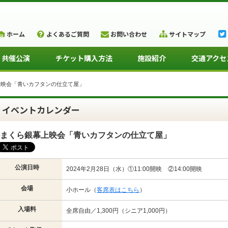
ホーム
よくあるご質問
お問い合わせ
サイトマップ
・共催公演
チケット購入方法
施設紹介
交通アクセ
上映会「青いカフタンの仕立て屋」
イベントカレンダー
まくら銀幕上映会「青いカフタンの仕立て屋」
公演日時
2024年2月28日（水）①11:00開映 ②14:00開映
会場
小ホール（
客席表はこちら
）
入場料
全席自由／1,300円（シニア1,000円）