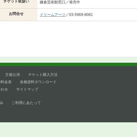
チケット取扱い
鎌倉芸術館窓口／発売中
お問合せ
ドリームアーツ
／03-5969-8081
主催公演
チケット購入方法
種料金表
各種資料ダウンロード
合わせ
サイトマップ
み
ご利用にあたって