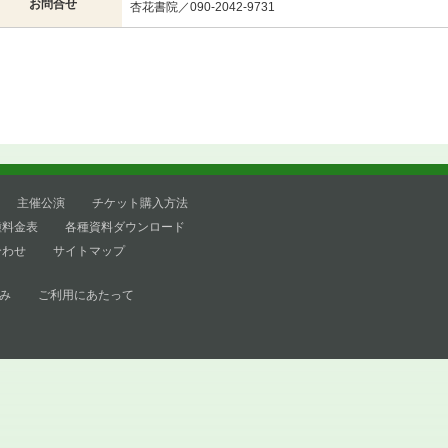
お問合せ
杏花書院／090-2042-9731
主催公演
チケット購入方法
種料金表
各種資料ダウンロード
合わせ
サイトマップ
み
ご利用にあたって