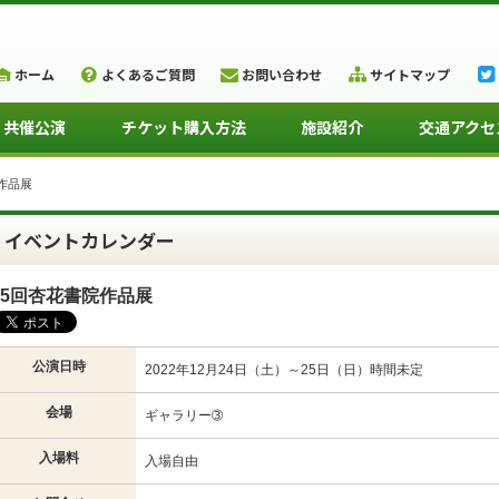
ホーム
よくあるご質問
お問い合わせ
サイトマップ
・共催公演
チケット購入方法
施設紹介
交通アクセ
作品展
イベントカレンダー
5回杏花書院作品展
公演日時
2022年12月24日（土）～25日（日）時間未定
会場
ギャラリー➂
入場料
入場自由