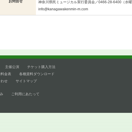
お問合せ
神奈川県民ミュージカル実行委員会／0466-28-6400（水曜日1
info@kanagawakenmin-m.com
主催公演
チケット購入方法
種料金表
各種資料ダウンロード
合わせ
サイトマップ
み
ご利用にあたって