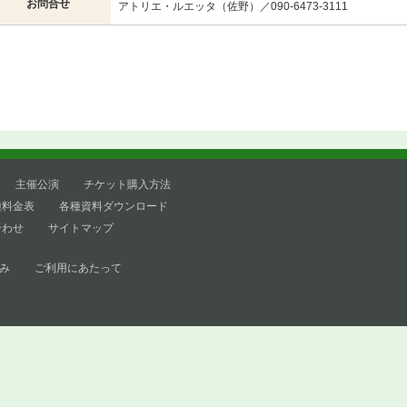
お問合せ
アトリエ・ルエッタ（佐野）／090-6473-3111
主催公演
チケット購入方法
種料金表
各種資料ダウンロード
合わせ
サイトマップ
み
ご利用にあたって