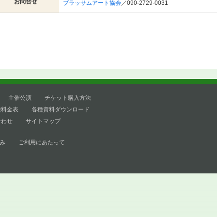
お問合せ
ブラッサムアート協会
／090-2729-0031
主催公演
チケット購入方法
種料金表
各種資料ダウンロード
合わせ
サイトマップ
み
ご利用にあたって