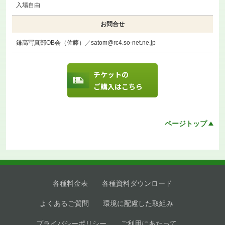
入場自由
お問合せ
鎌高写真部OB会（佐藤）／satom@rc4.so-net.ne.jp
チケットの
ご購入はこちら
ページトップ
各種料金表
各種資料ダウンロード
よくあるご質問
環境に配慮した取組み
プライバシーポリシー
ご利用にあたって