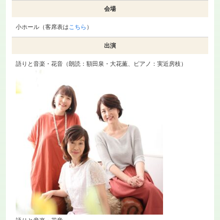
会場
小ホール（客席表は
こちら
）
出演
語りと音楽・花音（朗読：額田泉・大花薫、ピアノ：実近房枝）