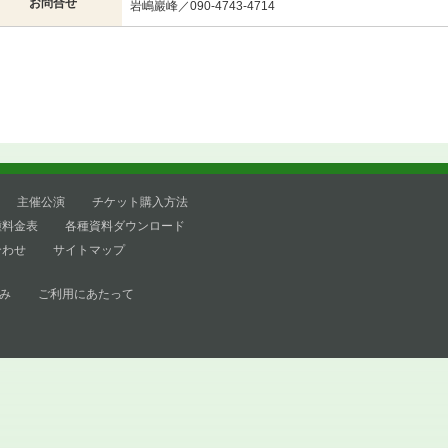
お問合せ
岩嶋巖峰／090-4743-4714
主催公演
チケット購入方法
種料金表
各種資料ダウンロード
合わせ
サイトマップ
み
ご利用にあたって