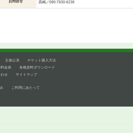
お問合せ
髙嶋／090-7830-6236
主催公演
チケット購入方法
種料金表
各種資料ダウンロード
合わせ
サイトマップ
み
ご利用にあたって