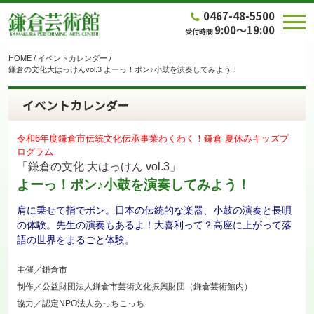
0467-48-5500
9:00～19:00
受付時間
HOME
/
イベントカレンダー
/
鎌倉の文化大はっけんvol.3 よーっ！ポン♪小鼓を演奏してみよう！
イベントカレンダー
令和6年度鎌倉市伝統文化伝承事業わくわく！鎌倉 夏休みキッズプ
ログラム
「鎌倉の文化 大はっけん vol.3」
よーっ！ポン♪小鼓を演奏してみよう！
肩に乗せて指でポン。日本の伝統的な楽器、小鼓の演奏と長唄
の体験。先生の演奏もあるよ！大喜利って？高座に上がって落
語の世界をまるごと体験。
主催／鎌倉市
制作／公益財団法人鎌倉市芸術文化振興財団（鎌倉芸術館内）
協力／認定NPO法人あっちこっち