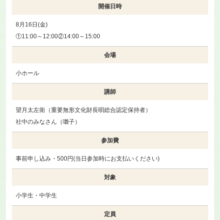
開催日時
8月16日(金)
①11:00～12:00②14:00～15:00
会場
小ホール
講師
望月太左衛（重要無形文化財長唄総合認定保持者）
社中のみなさん（囃子）
参加費
事前申し込み・500円(当日参加時にお支払いください)
対象
小学生・中学生
定員