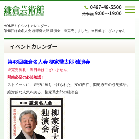
0467-48-5500
9:00～19:00
受付時間
HOME
/
イベントカレンダー
/
第48回鎌倉名人会 柳家喬太郎 独演会 ※完売しました。当日券はございません。
イベントカレンダー
第48回鎌倉名人会 柳家喬太郎 独演会
※完売御礼！当日券はございません。
悶絶必至の必笑落語！
ストイックに、綿密に練り上げられた、変幻自在、悶絶必至の必笑落語。
絶対的な人気を誇る、柳家喬太郎の独演会