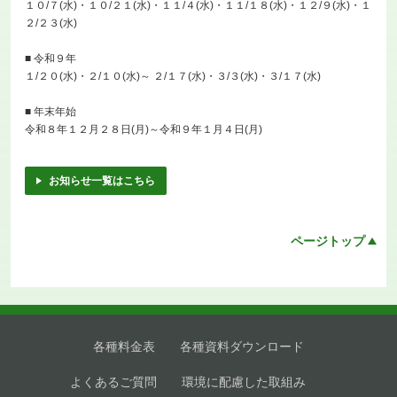
１０/７(水)・１０/２１(水)・１１/４(水)・１１/１８(水)・１２/９(水)・１
２/２３(水)
■ 令和９年
１/２０(水)・２/１０(水)～ ２/１７(水)・３/３(水)・３/１７(水)
■ 年末年始
令和８年１２月２８日(月)～令和９年１月４日(月)
お知らせ一覧はこちら
ページトップ
各種料金表
各種資料ダウンロード
よくあるご質問
環境に配慮した取組み