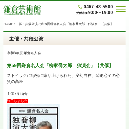
0467-48-5500
9:00～19:00
受付時間
HOME
/
主催・共催公演
/
第59回鎌倉名人会「柳家喬太郎 独演会」【共催】
主催・共催公演
令和8年度 鎌倉名人会
第59回鎌倉名人会「柳家喬太郎 独演会」【共催】
ストイックに緻密に練り上げられた、変幻自在、悶絶必至の必
笑の高座
主催：影向舎
終了しました