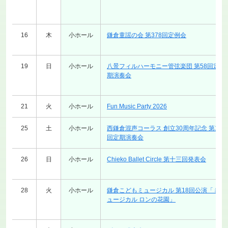
16
木
小ホール
鎌倉童謡の会 第378回定例会
19
日
小ホール
八景フィルハーモニー管弦楽団 第58回定
期演奏会
21
火
小ホール
Fun Music Party 2026
25
土
小ホール
西鎌倉混声コーラス 創立30周年記念 第14
回定期演奏会
26
日
小ホール
Chieko Ballet Circle 第十三回発表会
28
火
小ホール
鎌倉こどもミュージカル 第18回公演「ミ
ュージカル ロンの花園」