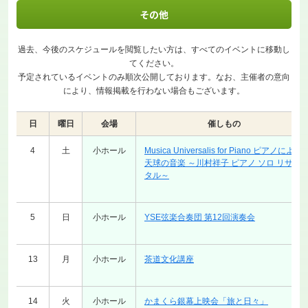
その他
過去、今後のスケジュールを閲覧したい方は、すべてのイベントに移動し
てください。
予定されているイベントのみ順次公開しております。なお、主催者の意向
により、情報掲載を行わない場合もございます。
日
曜日
会場
催しもの
4
土
小ホール
Musica Universalis for Piano ピアノによる
天球の音楽 ～川村祥子 ピアノ ソロ リサイ
タル～
5
日
小ホール
YSE弦楽合奏団 第12回演奏会
13
月
小ホール
茶道文化講座
14
火
小ホール
かまくら銀幕上映会「旅と日々」