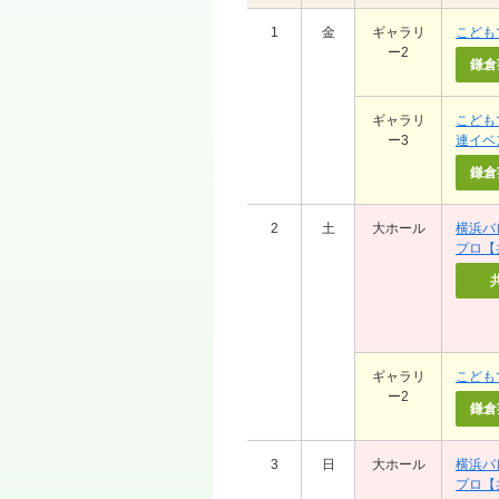
1
金
ギャラリ
こども
ー2
鎌倉
ギャラリ
こども
ー3
連イベ
鎌倉
2
土
大ホール
横浜バ
プロ【
ギャラリ
こども
ー2
鎌倉
3
日
大ホール
横浜バ
プロ【