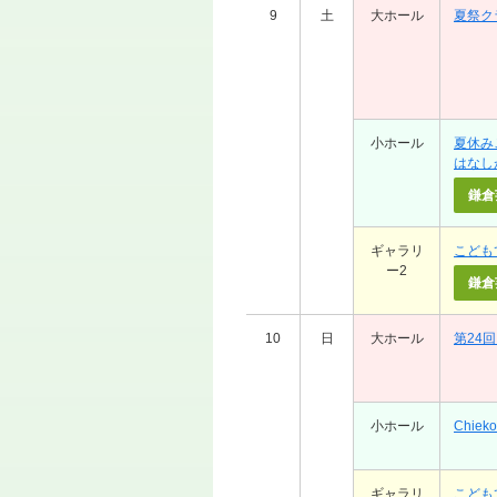
9
土
大ホール
夏祭ク
小ホール
夏休み
はなし
鎌倉
ギャラリ
こども
ー2
鎌倉
10
日
大ホール
第24
小ホール
Chiek
ギャラリ
こども