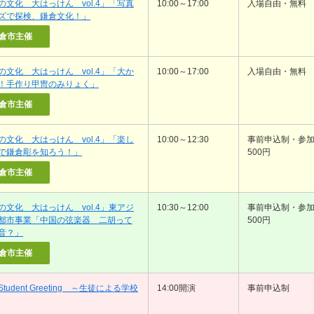
の文化 大はっけん vol.4」「写真
10:00～17:00
入場自由・無料
ズで探検、鎌倉文化！」
倉市主催
の文化 大はっけん vol.4」「大か
10:00～17:00
入場自由・無料
！手作り甲冑のみりょく」
倉市主催
の文化 大はっけん vol.4」「楽し
10:00～12:30
事前申込制・参
で鎌倉彫を知ろう！」
500円
倉市主催
の文化 大はっけん vol.4」東アジ
10:30～12:00
事前申込制・参
都市事業「中国の弦楽器 二胡って
500円
音？」
倉市主催
 Student Greeting ～生徒による学校
14:00開演
事前申込制