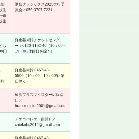
一般
夏祭クラシックス2025実行委
高校生
員会／050-3707-7231
日一般
高校生
以
鎌倉芸術館チケットセンタ
こども
ー：0120-1192-40（10：00～
00円
19：00/休館日を除く）
以
鎌倉芸術館 0467-48-
も
5500（10：00～19：00/休館
無料
日除く）
横浜ブラスマイスター広報窓
口／
brassmeister2001@gmail.com
チエコバレエ（南川）／
chiekobc2012@gmail.com
以
鎌倉芸術館 0467-48-