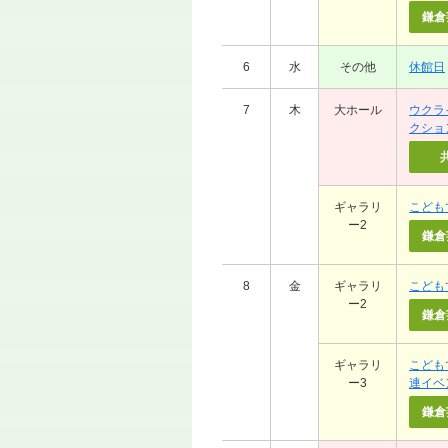
鎌倉
6
水
その他
休館日
7
木
大ホール
ウクラ
クショ
ギャラリ
こども
ー2
鎌倉
8
金
ギャラリ
こども
ー2
鎌倉
ギャラリ
こども
ー3
連イベ
鎌倉