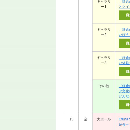
ギャラリ
「鎌倉
ー1
とクイ
鎌
ギャラリ
「鎌倉
ー2
いぼう
鎌
ギャラリ
「鎌倉
ー3
い体験
鎌
その他
「鎌倉
ア文化
どんな
鎌
15
金
大ホール
Ofuna
紹介～