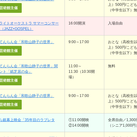
上）500円/こど
芸術館主催
（中学生以下）
ライトオーケストラ サマーコンサー
16:00開演
入場自由
5（JAZZ×GOSPEL）
てんらん会「和歌山静子の世界」
9:00～17:00
おとな（高校生
上）500円/こど
芸術館主催
（中学生以下）
てんらん会「和歌山静子の世界」関
11:00～
無料
ント「紙芝居の会」
11:30（10:30開
場）
芸術館主催
てんらん会「和歌山静子の世界」
9:00～17:00
おとな（高校生
上）500円/こど
芸術館主催
（中学生以下）
ら銀幕上映会「35年目のラブレタ
①11:00開映
全席自由／1,300
②14:00開映
（シニア1,000円