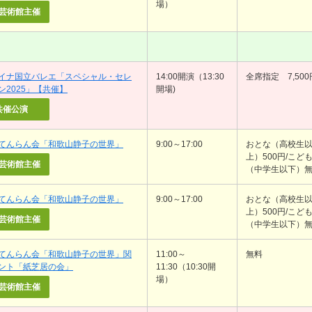
場）
芸術館主催
イナ国立バレエ「スペシャル・セレ
14:00開演（13:30
全席指定 7,500
ン2025」【共催】
開場)
共催公演
てんらん会「和歌山静子の世界」
9:00～17:00
おとな（高校生
上）500円/こど
芸術館主催
（中学生以下）
てんらん会「和歌山静子の世界」
9:00～17:00
おとな（高校生
上）500円/こど
芸術館主催
（中学生以下）
てんらん会「和歌山静子の世界」関
11:00～
無料
ント「紙芝居の会」
11:30（10:30開
場）
芸術館主催