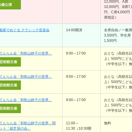
12,000円、A席
共催公演
10,000円、B席7,
円、C席4,000円
席指定）
曲家でめぐる クラシック音楽会
14:00開演
全席自由／一般
3,500円、学生席
1,500円
てんらん会「和歌山静子の世界」
9:00～17:00
おとな（高校生
上）500円/こど
芸術館主催
（中学生以下）
てんらん会「和歌山静子の世界」
9:00～17:00
おとな（高校生
上）500円/こど
芸術館主催
（中学生以下）
てんらん会「和歌山静子の世界」
9:00～17:00
おとな（高校生
上）500円/こど
芸術館主催
（中学生以下）
てんらん会「和歌山静子の世界」関
11:00～
無料
ント「紙芝居の会」
11:30（10:30開