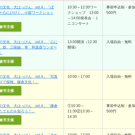
の文化 大はっけん vol.4」「ぽ
10:30～12:30ワー
事前申込制・参
と心にひびく…小鼓ワークショッ
クショップ 13:00
500円
～14:00発表会・ミ
ニコンサート
倉市主催
の文化 大はっけん vol.4」「心に
13:00開演（12:30
入場自由・無料
…鼓、三味線、箏 和楽器ワンダー
開場）
」
倉市主催
の文化 大はっけん vol.4」「写真
10:00～17:00
入場自由・無料
ズで探検、鎌倉文化！」
倉市主催
の文化 大はっけん vol.4」「鎌倉
①10:30～
事前申込制・参
たてものを知ろう！」
11:30②13:30～
500円
14:30
倉市主催