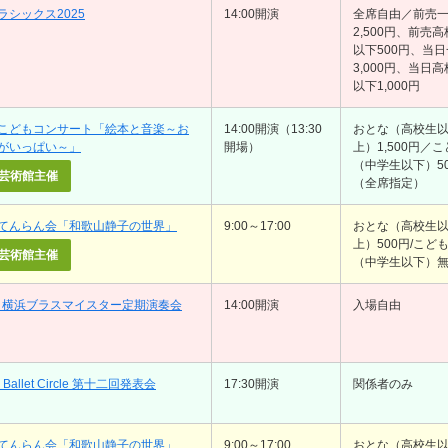
ラシックス2025
14:00開演
全席自由／前売
2,500円、前売
以下500円、当
3,000円、当日
以下1,000円
こどもコンサート「絵本と音楽～お
14:00開演（13:30
おとな（高校生
がいっぱい～」
開場）
上）1,500円／
（中学生以下）5
芸術館主催
（全席指定）
てんらん会「和歌山静子の世界」
9:00～17:00
おとな（高校生
上）500円/こど
芸術館主催
（中学生以下）
回 横浜ブラスマイスター定期演奏会
14:00開演
入場自由
o Ballet Circle 第十二回発表会
17:30開演
関係者のみ
てんらん会「和歌山静子の世界」
9:00～17:00
おとな（高校生