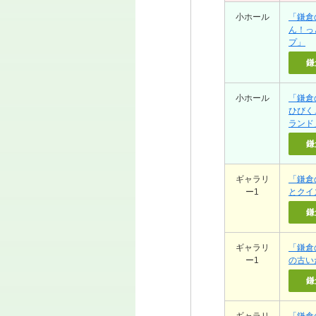
小ホール
「鎌倉
ん！っ
プ」
鎌
小ホール
「鎌倉
ひびく
ランド
鎌
ギャラリ
「鎌倉
ー1
とクイ
鎌
ギャラリ
「鎌倉
ー1
の古い
鎌