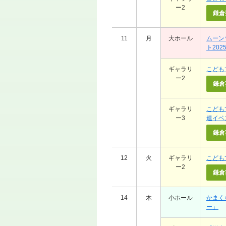
ー2
鎌倉
11
月
大ホール
ムーン
ト202
ギャラリ
こども
ー2
鎌倉
ギャラリ
こども
ー3
連イベ
鎌倉
12
火
ギャラリ
こども
ー2
鎌倉
14
木
小ホール
かまく
ー」