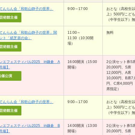
てんらん会「和歌山静子の世界」
9:00～17:00
おとな（高校生
上）500円/こど
芸術館主催
（中学生以下）
てんらん会「和歌山静子の世界」関
11:00～
無料
ント「紙芝居の会」
11:30（10:30開
場）
芸術館主催
レエフェスティバル2025 in鎌倉 A
16:00開演（15:00
2公演セット券S
共催】
開場）
20,000円、S席
12,000円、A席
共催公演
10,000円、B席7,
円、C席4,000円
席指定）
てんらん会「和歌山静子の世界」
9:00～17:00
おとな（高校生
上）500円/こど
芸術館主催
（中学生以下）
レエフェスティバル2025 in鎌倉 B
14:00開演（13:00
2公演セット券S
共催】
開場）
20,000円、S席