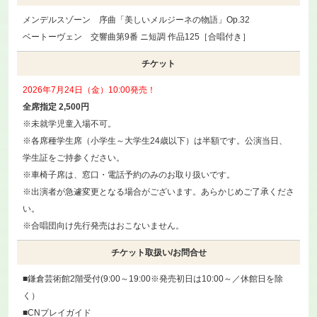
メンデルスゾーン 序曲「美しいメルジーネの物語」Op.32
ベートーヴェン 交響曲第9番 ニ短調 作品125［合唱付き］
チケット
2026年7月24日（金）10:00発売！
全席指定 2,500円
※未就学児童入場不可。
※各席種学生席（小学生～大学生24歳以下）は半額です。公演当日、
学生証をご持参ください。
※車椅子席は、窓口・電話予約のみのお取り扱いです。
※出演者が急遽変更となる場合がございます。あらかじめご了承くださ
い。
※合唱団向け先行発売はおこないません。
チケット取扱い/お問合せ
■鎌倉芸術館2階受付(9:00～19:00※発売初日は10:00～／休館日を除
く）
■CNプレイガイド