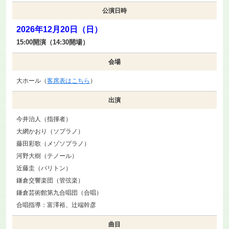
公演日時
2026年12月20日（日）
15:00開演（14:30開場）
会場
大ホール（
客席表はこちら
）
出演
今井治人（指揮者）
大網かおり（ソプラノ）
藤田彩歌（メゾソプラノ）
河野大樹（テノール）
近藤圭（バリトン）
鎌倉交響楽団（管弦楽）
鎌倉芸術館第九合唱団（合唱）
合唱指導：富澤裕、辻端幹彦
曲目