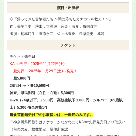
演目・出演者
◇『帰ってきた冒険者たち 〜闇に落ちたカナガワを救え！〜』
作：長塚圭史 演出：大澤遊 音楽・演奏：角銅真実
出演：柄本時生 菅原永二 佐々木春香 長塚圭史 成河
チケット
チケット発売日
KAme先行：2025年11月22日(土)～
一般先行 ：2025年11月29日(土)～発売！
一般5,800円
2演目セット券10,500円
神奈川県民割引（在住・在勤）5,300円
U-24（24歳以下）2,900円 高校生以下 1,000円 シルバー（65歳以
上）5,300円(全席指定)
鎌倉芸術館受付でのお取扱いは、一般席のみです。
※神奈川県民割引はチケットかながわにてKAme先行発売日より取扱い
（前売のみ、枚数限定、要住所確認）