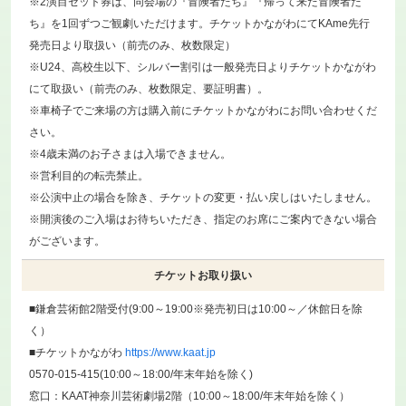
※2演目セット券は、同会場の『冒険者たち』『帰って来た冒険者た
ち』を1回ずつご観劇いただけます。チケットかながわにてKAme先行
発売日より取扱い（前売のみ、枚数限定）
※U24、高校生以下、シルバー割引は一般発売日よりチケットかながわ
にて取扱い（前売のみ、枚数限定、要証明書）。
※車椅子でご来場の方は購入前にチケットかながわにお問い合わせくだ
さい。
※4歳未満のお子さまは入場できません。
※営利目的の転売禁止。
※公演中止の場合を除き、チケットの変更・払い戻しはいたしません。
※開演後のご入場はお待ちいただき、指定のお席にご案内できない場合
がございます。
チケットお取り扱い
■鎌倉芸術館2階受付(9:00～19:00※発売初日は10:00～／休館日を除
く）
■チケットかながわ
https://www.kaat.jp
0570-015-415(10:00～18:00/年末年始を除く)
窓口：KAAT神奈川芸術劇場2階（10:00～18:00/年末年始を除く）