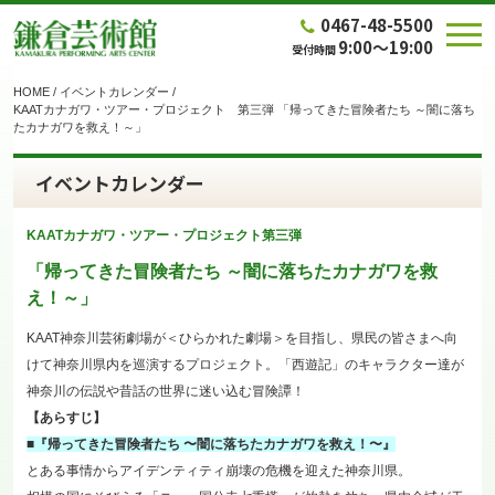
0467-48-5500
9:00～19:00
受付時間
HOME
/
イベントカレンダー
/
KAATカナガワ・ツアー・プロジェクト 第三弾 「帰ってきた冒険者たち ～闇に落ち
たカナガワを救え！～」
イベントカレンダー
KAATカナガワ・ツアー・プロジェクト第三弾
「帰ってきた冒険者たち ～闇に落ちたカナガワを救
え！～」
KAAT神奈川芸術劇場が＜ひらかれた劇場＞を目指し、県民の皆さまへ向
けて神奈川県内を巡演するプロジェクト。「西遊記」のキャラクター達が
神奈川の伝説や昔話の世界に迷い込む冒険譚！
【あらすじ】
■『帰ってきた冒険者たち 〜闇に落ちたカナガワを救え！〜』
とある事情からアイデンティティ崩壊の危機を迎えた神奈川県。