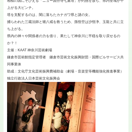
相模の国にそびえる「ニュー国分寺七重塔」が灼熱を放ち、県内全域が干
上がる大ピンチ。
塔を支配するのは、闇に落ちたカナガワ県と謎の女。
捕らわれた三蔵法師と猪八戒を救うため、孫悟空は沙悟浄、玉龍と共に立
ち上がる。
県内の神々や関係者の力を借り、果たして神奈川に平穏を取り戻せるの
か？！
主催：KAAT 神奈川芸術劇場
鎌倉市芸術館指定管理者 鎌倉市芸術文化振興財団・国際ビルサービス共
同事業体
助成：文化庁文化芸術振興費補助金（劇場・音楽堂等機能強化推進事業）
独立行政法人日本芸術文化振興会