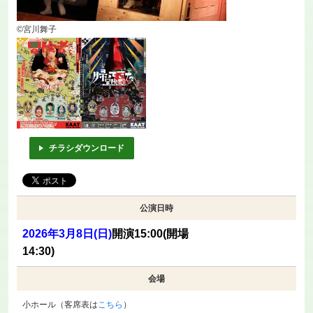
©宮川舞子
チラシダウンロード
公演日時
2026年3月8日(日)
開演15:00(開場
14:30)
会場
小ホール（客席表は
こちら
）