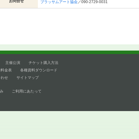
お問合せ
ブラッサムアート協会
／090-2729-0031
主催公演
チケット購入方法
種料金表
各種資料ダウンロード
合わせ
サイトマップ
み
ご利用にあたって