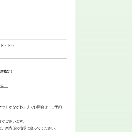
・ド・ドゥ
（全席指定）
せん。
ケットかながわ」までお問合せ・ご予約
合がございます。
は、案内係の指示に従ってください。