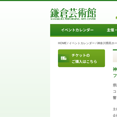
イベントカレンダー
主催
HOME
/
イベントカレンダー
/
神奈川県民ホー
チケットの
ご購入はこちら
神
フ
県
コ
響
主
企