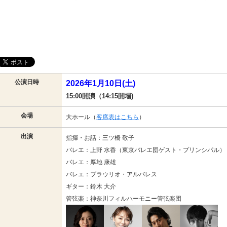
公演日時
2026年1月10日(土)
15:00開演（14:15開場)
会場
大ホール（
客席表はこちら
）
出演
指揮・お話：三ツ橋 敬子
バレエ：上野 水香（東京バレエ団ゲスト・プリンシパル）
バレエ：厚地 康雄
バレエ：ブラウリオ・アルバレス
ギター：鈴木 大介
管弦楽：神奈川フィルハーモニー管弦楽団