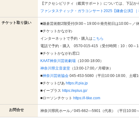
【アクセシビリティ（鑑賞サポート）については、下記か
ファンタスティック・ガラコンサート2025【鎌倉公演】
チケット取り扱い
■鎌倉芸術館2階受付(9:00～19:00※発売初日は10:00～
■チケットかながわ
インターネットで予約・購入は
こちら
電話で予約・購入 0570-015-415（受付時間：10：00～1
■チケットかながわ窓口
KAAT神奈川芸術劇場
（10:00-18:00）
神奈川県立音楽堂
（13:00-17:00／月曜休）
■
神奈川芸術協会
045-453-5080（平日10:00-18:00、土
■チケットぴあ
https://t.pia.jp
■イープラス
https://eplus.jp/
■ローソンチケット
https://l-tike.com
お問合せ
神奈川県民ホール／045‐662—5901（代表）（平日10:00～