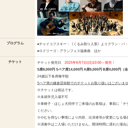
プログラム
●チャイコフスキー：《くるみ割り人形》よりグラン・パ
●ロドリーゴ：アランフェス協奏曲 ほか
チケット
チケット発売日
2025年9月7日(日)10:00～発売！
S席8,000円 Sペア席14,000円 A席6,000円 B席4,000円
24歳以下各席種半額
Sペア席の鎌倉芸術館でのチケットお取り扱いはございま
※チケットは税込です。
※未就学児入場不可
※車椅子・ほじょ犬同伴でご来場のお客様は、事前に「チ
ください。
※やむを得ない事情により内容、出演者等が変更になる場
※演奏中はご入場いただけません。開演時間に遅れた場合