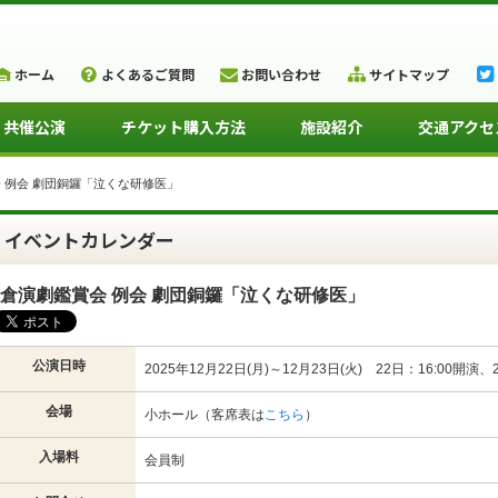
ホーム
よくあるご質問
お問い合わせ
サイトマップ
・共催公演
チケット購入方法
施設紹介
交通アクセ
 例会 劇団銅鑼「泣くな研修医」
イベントカレンダー
倉演劇鑑賞会 例会 劇団銅鑼「泣くな研修医」
公演日時
2025年12月22日(月)～12月23日(火) 22日：16:00開演、
会場
小ホール（客席表は
こちら
）
入場料
会員制