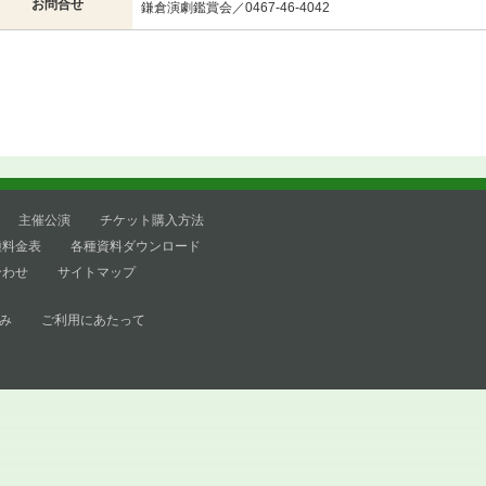
お問合せ
鎌倉演劇鑑賞会／0467-46-4042
主催公演
チケット購入方法
種料金表
各種資料ダウンロード
合わせ
サイトマップ
み
ご利用にあたって