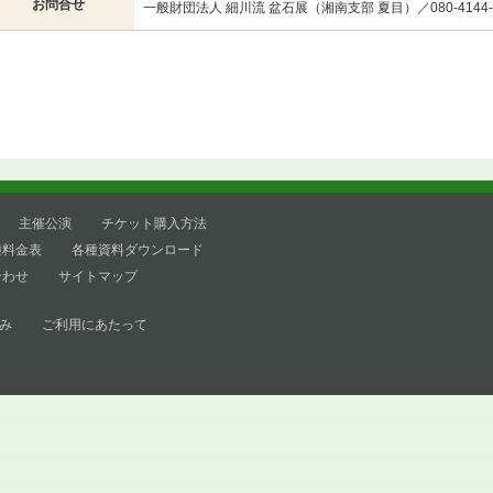
お問合せ
一般財団法人 細川流 盆石展（湘南支部 夏目）／080-4144-7
主催公演
チケット購入方法
種料金表
各種資料ダウンロード
合わせ
サイトマップ
み
ご利用にあたって