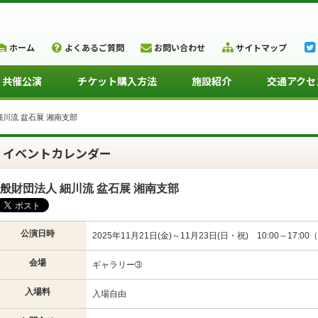
ホーム
よくあるご質問
お問い合わせ
サイトマップ
・共催公演
チケット購入方法
施設紹介
交通アクセ
細川流 盆石展 湘南支部
イベントカレンダー
般財団法人 細川流 盆石展 湘南支部
公演日時
2025年11月21日(金)～11月23日(日・祝) 10:00～17:00
会場
ギャラリー➂
入場料
入場自由