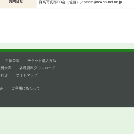
お問合せ
鎌高写真部OB会（佐藤）／satom@rc4.so-net.ne.jp
主催公演
チケット購入方法
種料金表
各種資料ダウンロード
合わせ
サイトマップ
み
ご利用にあたって