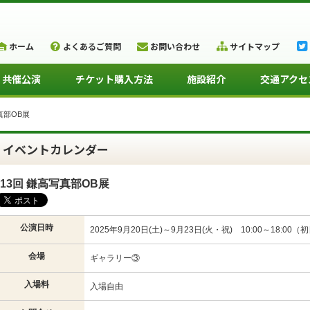
ホーム
よくあるご質問
お問い合わせ
サイトマップ
・共催公演
チケット購入方法
施設紹介
交通アクセ
真部OB展
イベントカレンダー
13回 鎌高写真部OB展
公演日時
2025年9月20日(土)～9月23日(火・祝) 10:00～18:00（
会場
ギャラリー③
入場料
入場自由