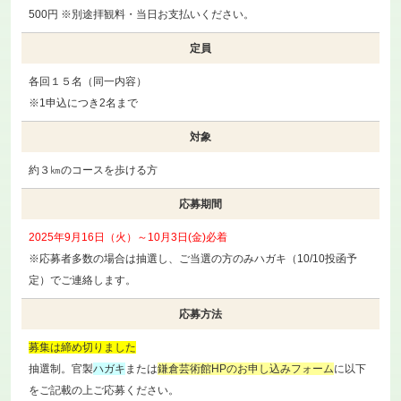
500円 ※別途拝観料・当日お支払いください。
定員
各回１５名（同一内容）
※1申込につき2名まで
対象
約３㎞のコースを歩ける方
応募期間
2025年9月16日（火）～10月3日(金)必着
※応募者多数の場合は抽選し、ご当選の方のみハガキ（10/10投函予
定）でご連絡します。
応募方法
募集は締め切りました
抽選制。官製
ハガキ
または
鎌倉芸術館HPのお申し込みフォーム
に以下
をご記載の上ご応募ください。