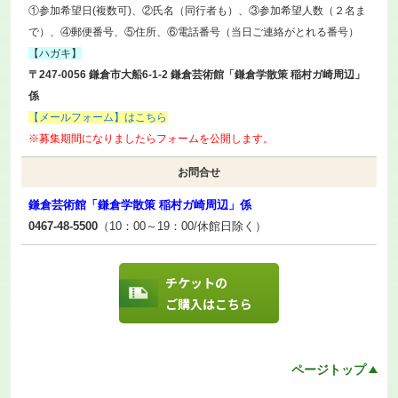
①参加希望日(複数可)、②氏名（同行者も）、③参加希望人数（２名ま
で）、④郵便番号、⑤住所、⑥電話番号（当日ご連絡がとれる番号）
【ハガキ】
〒247-0056 鎌倉市大船6-1-2 鎌倉芸術館「鎌倉学散策 稲村ガ崎周辺」
係
【メールフォーム】はこちら
※募集期間になりましたらフォームを公開します。
お問合せ
鎌倉芸術館「鎌倉学散策 稲村ガ崎周辺」係
0467-48-5500
（10：00～19：00/休館日除く）
チケットの
ご購入はこちら
ページトップ